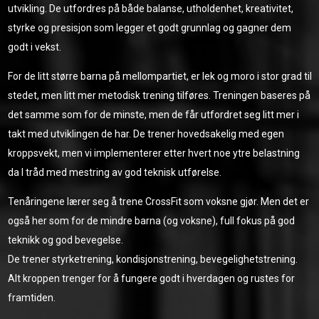
utvikling. De utfordres på både balanse, utholdenhet, kreativitet,
styrke og presisjon som legger et godt grunnlag og gagner dem
godt i vekst.
For de litt større barna på mellompartiet, er lek og moro i stor grad til
stedet, men litt mer metodisk trening tilføres. Treningen baseres på
det samme som for de minste, men de får utfordret seg litt mer i
takt med utviklingen de har. De trener hovedsakelig med egen
kroppsvekt, men vi implementerer etter hvert noe ytre belastning
da I tråd med mestring av god teknisk utførelse.
Tenåringene lærer seg å trene CrossFit som voksne gjør. Men det er
også her som for de mindre barna (og voksne), full fokus på god
teknikk og god bevegelse.
De trener styrketrening, kondisjonstrening, bevegelighetstrening.
Alt kroppen trenger for å fungere godt i hverdagen og rustes for
framtiden.