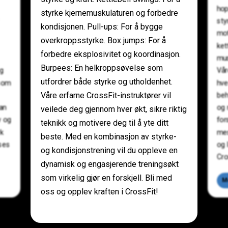
hop
styrke kjernemuskulaturen og forbedre
sty
kondisjonen. Pull-ups: For å bygge
mot
overkroppsstyrke. Box jumps: For å
ket
forbedre eksplosivitet og koordinasjon.
mus
Burpees: En helkroppsøvelse som
eg
Vår
utfordrer både styrke og utholdenhet.
 som
hve
Våre erfarne CrossFit-instruktører vil
beh
an
og 
veilede deg gjennom hver økt, sikre riktig
v og
for
teknikk og motivere deg til å yte ditt
rk
mes
beste. Med en kombinasjon av styrke-
sses
og 
og kondisjonstrening vil du oppleve en
Cro
dynamisk og engasjerende treningsøkt
som virkelig gjør en forskjell. Bli med
M
oss og opplev kraften i CrossFit!