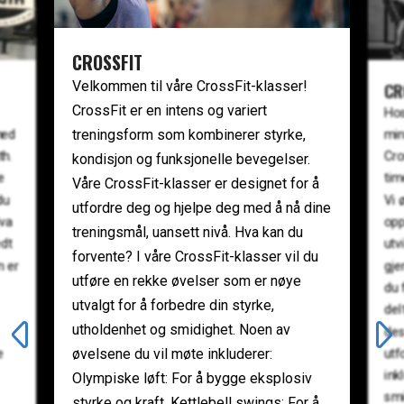
CROSSFIT
Velkommen til våre CrossFit-klasser!
CR
CrossFit er en intens og variert
Hos
treningsform som kombinerer styrke,
med
min
th.
Cro
kondisjon og funksjonelle bevegelser.
e
tim
Våre CrossFit-klasser er designet for å
du
Vi 
utfordre deg og hjelpe deg med å nå dine
Hva
opp
treningsmål, uansett nivå. Hva kan du
edt
utv
forvente? I våre CrossFit-klasser vil du
m er
gje
utføre en rekke øvelser som er nøye
du 
utvalgt for å forbedre din styrke,
del
utholdenhet og smidighet. Noen av
des
øvelsene du vil møte inkluderer:
e
utf
ink
Olympiske løft: For å bygge eksplosiv
smi
styrke og kraft. Kettlebell swings: For å