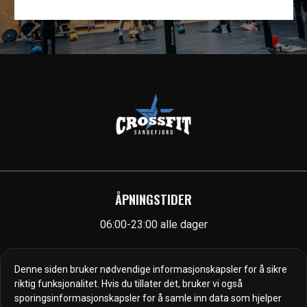
ÅPNINGSTIDER
06:00-23:00 alle dager
KONTAKT
Denne siden bruker nødvendige informasjonskapsler for å sikre
riktig funksjonalitet. Hvis du tillater det, bruker vi også
post@cfsfj.no
sporingsinformasjonskapsler for å samle inn data som hjelper
Hinderveien 1, 3223 Sandefjord